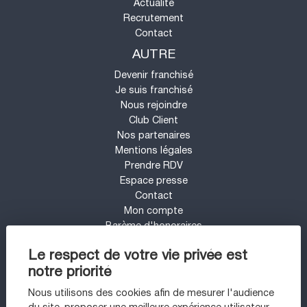
Actualité
Recrutement
Contact
AUTRE
Devenir franchisé
Je suis franchisé
Nous rejoindre
Club Client
Nos partenaires
Mentions légales
Prendre RDV
Espace presse
Contact
Mon compte
Barème d'honoraires
UN PROJET IMMOBILIER SUR LE SECTEUR
Le respect de votre vie privée est
DE NANTES NORD ?
notre priorité
Appartement à vendre à Nantes
Nous utilisons des cookies afin de mesurer l'audience
Appartement à vendre à Nantes