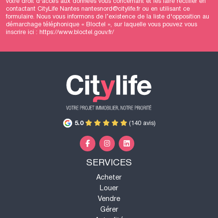
votre droit d'accès aux données vous concernant et les faire rectifier en
contactant CityLife Nantes nantesnord@citylife.fr ou en utilisant
ce
formulaire
. Nous vous informons de l’existence de la liste d'opposition au
démarchage téléphonique « Bloctel », sur laquelle vous pouvez vous
inscrire ici :
https://www.bloctel.gouv.fr/
5.0
(140 avis)
SERVICES
Acheter
Louer
Vendre
Gérer